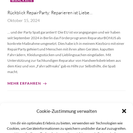
WAHLKREIS
Rückblick RepairParty: Reparieren ist Liebe…
Oktober 15, 2024
… und der Party Spaß garantiert! Die EU ist vorangegangen und wir haben
seit September 2024 in Berlin das Förderprogramm ReparaturBONUS als
konkrete Maßnahme umgesetzt. Dies habe ich in meinem Kiezbüro mit einer
RepairParty gefeiert und Menschen mit ihren alten Geräten, kaputten
Fahrrädern, Kleidungsstücken und Lieblingssachen eingeladen. Mit
Unterstützung zur fachkundigen Reparatur von Handwerksbetrieben aus
dem Kiez und von „Fahrradfreaks“ gab es Hilfe zur Selbsthilfe, die Spaß
macht.
MEHR ERFAHREN
Cookie-Zustimmung verwalten
Posts
Page
Page
1
2
Um dir ein optimales Erlebnis zu bieten, verwenden wir Technologien wie
navigation
Cookies, um Geräteinformationen zu speichern und/oder darauf zuzugreifen.