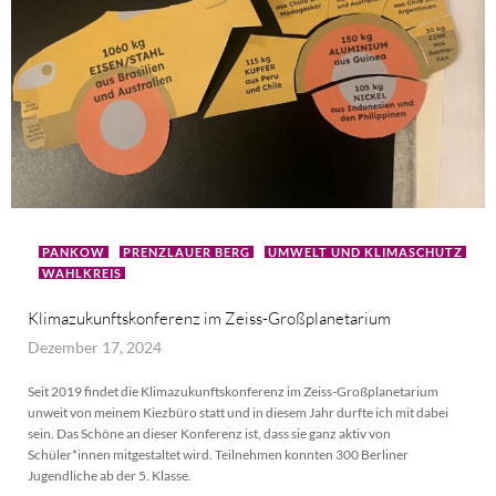
PANKOW
PRENZLAUER BERG
UMWELT UND KLIMASCHUTZ
WAHLKREIS
Klimazukunftskonferenz im Zeiss-Großplanetarium
Dezember 17, 2024
Seit 2019 findet die Klimazukunftskonferenz im Zeiss-Großplanetarium
unweit von meinem Kiezbüro statt und in diesem Jahr durfte ich mit dabei
sein. Das Schöne an dieser Konferenz ist, dass sie ganz aktiv von
Schüler*innen mitgestaltet wird. Teilnehmen konnten 300 Berliner
Jugendliche ab der 5. Klasse.