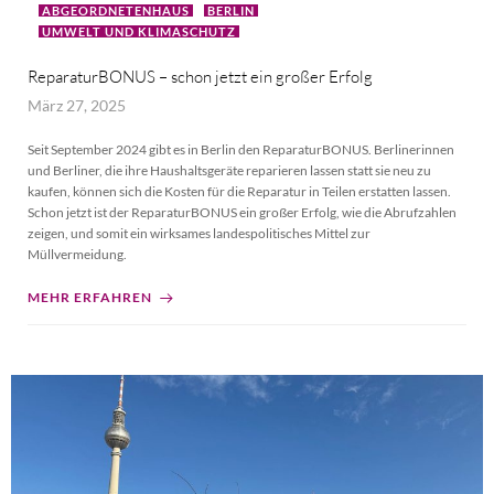
ABGEORDNETENHAUS
BERLIN
UMWELT UND KLIMASCHUTZ
ReparaturBONUS – schon jetzt ein großer Erfolg
März 27, 2025
Seit September 2024 gibt es in Berlin den ReparaturBONUS. Berlinerinnen
und Berliner, die ihre Haushaltsgeräte reparieren lassen statt sie neu zu
kaufen, können sich die Kosten für die Reparatur in Teilen erstatten lassen.
Schon jetzt ist der ReparaturBONUS ein großer Erfolg, wie die Abrufzahlen
zeigen, und somit ein wirksames landespolitisches Mittel zur
Müllvermeidung.
MEHR ERFAHREN