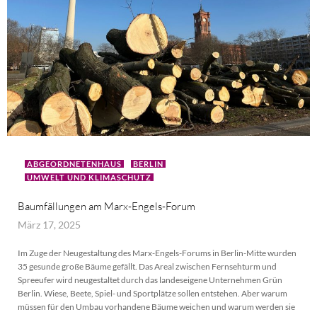
ABGEORDNETENHAUS
BERLIN
UMWELT UND KLIMASCHUTZ
Baumfällungen am Marx-Engels-Forum
März 17, 2025
Im Zuge der Neugestaltung des Marx-Engels-Forums in Berlin-Mitte wurden
35 gesunde große Bäume gefällt. Das Areal zwischen Fernsehturm und
Spreeufer wird neugestaltet durch das landeseigene Unternehmen Grün
Berlin. Wiese, Beete, Spiel- und Sportplätze sollen entstehen. Aber warum
müssen für den Umbau vorhandene Bäume weichen und warum werden sie