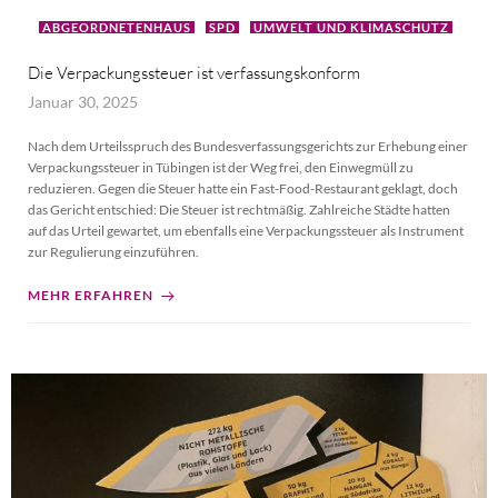
ABGEORDNETENHAUS
SPD
UMWELT UND KLIMASCHUTZ
Die Verpackungssteuer ist verfassungskonform
Januar 30, 2025
Nach dem Urteilsspruch des Bundesverfassungsgerichts zur Erhebung einer
Verpackungssteuer in Tübingen ist der Weg frei, den Einwegmüll zu
reduzieren. Gegen die Steuer hatte ein Fast-Food-Restaurant geklagt, doch
das Gericht entschied: Die Steuer ist rechtmäßig. Zahlreiche Städte hatten
auf das Urteil gewartet, um ebenfalls eine Verpackungssteuer als Instrument
zur Regulierung einzuführen.
MEHR ERFAHREN