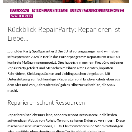
PANKOW
PRENZLAUER BERG
UMWELT UND KLIMASCHUTZ
WAHLKREIS
Rückblick RepairParty: Reparieren ist
Liebe…
… und der Party Spaß garantiert! Die EU ist vorangegangen und wir haben
seit September 2024 in Berlin das Förderprogramm ReparaturBONUS als
konkrete Maßnahme umgesetzt. Dies habe ich in meinem Kiezbüro mit einer
RepairParty gefeiert und Menschen mit ihren alten Geräten, kaputten
Fahrrädern, Kleidungsstücken und Lieblingssachen eingeladen. Mit
Unterstützung zur fachkundigen Reparatur von Handwerksbetrieben aus
dem Kiez und von „Fahrradfreaks“ gab es Hilfe zur Selbsthilfe, die Spaß
macht.
Reparieren schont Ressourcen
Reparieren ist nicht nur Liebe, sondern schont Ressourcen und hilft den
aufwendigen Abbau von Rohstoffen und seltenen Erden zu verringern. Diese
machen unsere Smartphones, LEDs, Elektromotoren und Windkraftanlagen
leistungsfähig, ohne sie würden diese Geräte nicht funktionieren.