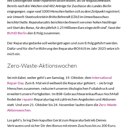
ihre Elektrogeräte lieber reparieren lassen wollen, als sie wegzuschmeißen.
Bereits nach drei Wochen sind 482 Anträge für Zuschüsse des Landes Berlin
eingegangen, sogar rund 1000 Menschen hatten sich zu dem Zeitpunkt registriert,
wie Umwelt-Staatssekretärin Britta Behrendt (CDU) im Umweltausschuss
berichtet hatte. Reparaturcafés berichten berlinweit von einer hohen Nachfrage
seit Start des Bonus, für den jährlich 1,25 Millionen Euro eingestellt sind
”, fasst der
BUND Berlin
den Erfolg zusammen.
Der Reparaturgedanke soll weitergetragen und zum Erfolg geführt werden.
Dafür und für die Fortführung des ReparaturBONUS im Jahr 2025 setze ich
mich ein.
Zero-Waste-Aktionswochen
Sei mit dabei, weiter geht’s am Samstag, 19. Oktober, dem
International
Repair Day
. Zum 8. Mal wird weltweit die Reparatur gefeiert, – sie bringt
Menschen zusammen, reduziert unseren ökologischen Fußabdruck und
erweitert unsere Fertigkeiten. Im BSR-Gebrauchtwarenkaufhaus NochMall
findet der
repami
-Reparaturtag mit zahlreichen Angeboten und Aktionen
statt. Und vom 21. Oktober bis 24. November laufen dann die
Zero-Waste-
Aktionswochen
.
Los geht’s, bring Dein kaputtes Gerät zum Reparaturbetrieb Deines
Vertrauens und sicher Dir den Bonus mit einem Zuschuss bis zu 200 Euro.