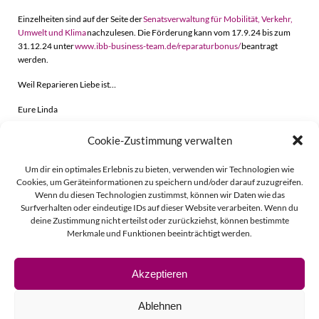
Einzelheiten sind auf der Seite der
Senatsverwaltung für Mobilität, Verkehr,
Umwelt und Klima
nachzulesen. Die Förderung kann vom 17.9.24 bis zum
31.12.24 unter
www.ibb-business-team.de/reparaturbonus/
beantragt
werden.
Weil Reparieren Liebe ist…
Eure Linda
Cookie-Zustimmung verwalten
Beitragsnavigation
Beitragsnavigati
Zurück
Weiter
Um dir ein optimales Erlebnis zu bieten, verwenden wir Technologien wie
Cookies, um Geräteinformationen zu speichern und/oder darauf zuzugreifen.
Wenn du diesen Technologien zustimmst, können wir Daten wie das
Surfverhalten oder eindeutige IDs auf dieser Website verarbeiten. Wenn du
deine Zustimmung nicht erteilst oder zurückziehst, können bestimmte
Merkmale und Funktionen beeinträchtigt werden.
Akzeptieren
© 2026 Linda Vierecke.
Ablehnen
Impressum