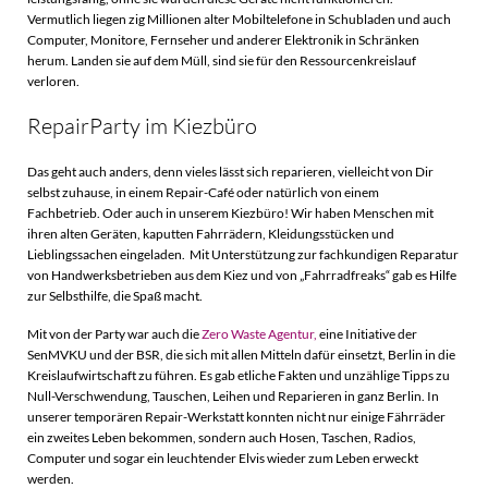
Vermutlich liegen zig Millionen alter Mobiltelefone in Schubladen und auch
Computer, Monitore, Fernseher und anderer Elektronik in Schränken
herum. Landen sie auf dem Müll, sind sie für den Ressourcenkreislauf
verloren.
RepairParty im Kiezbüro
Das geht auch anders, denn vieles lässt sich reparieren, vielleicht von Dir
selbst zuhause, in einem Repair-Café oder natürlich von einem
Fachbetrieb. Oder auch in unserem Kiezbüro! Wir haben Menschen mit
ihren alten Geräten, kaputten Fahrrädern, Kleidungsstücken und
Lieblingssachen eingeladen. Mit Unterstützung zur fachkundigen Reparatur
von Handwerksbetrieben aus dem Kiez und von „Fahrradfreaks“ gab es Hilfe
zur Selbsthilfe, die Spaß macht.
Mit von der Party war auch die
Zero Waste Agentur,
eine Initiative der
SenMVKU und der BSR, die sich mit allen Mitteln dafür einsetzt, Berlin in die
Kreislaufwirtschaft zu führen. Es gab etliche Fakten und unzählige Tipps zu
Null-Verschwendung, Tauschen, Leihen und Reparieren in ganz Berlin. In
unserer temporären Repair-Werkstatt konnten nicht nur einige Fährräder
ein zweites Leben bekommen, sondern auch Hosen, Taschen, Radios,
Computer und sogar ein leuchtender Elvis wieder zum Leben erweckt
werden.