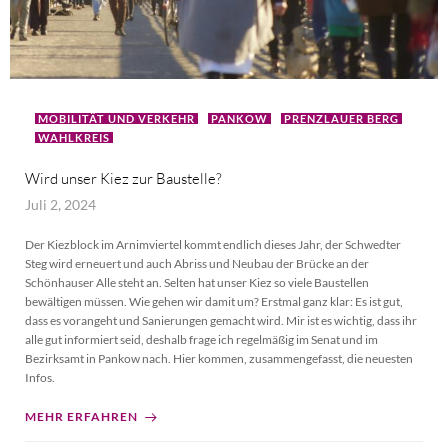
MOBILITÄT UND VERKEHR
PANKOW
PRENZLAUER BERG
WAHLKREIS
Wird unser Kiez zur Baustelle?
Juli 2, 2024
Der Kiezblock im Arnimviertel kommt endlich dieses Jahr, der Schwedter
Steg wird erneuert und auch Abriss und Neubau der Brücke an der
Schönhauser Alle steht an. Selten hat unser Kiez so viele Baustellen
bewältigen müssen. Wie gehen wir damit um? Erstmal ganz klar: Es ist gut,
dass es vorangeht und Sanierungen gemacht wird. Mir ist es wichtig, dass ihr
alle gut informiert seid, deshalb frage ich regelmäßig im Senat und im
Bezirksamt in Pankow nach. Hier kommen, zusammengefasst, die neuesten
Infos.
MEHR ERFAHREN