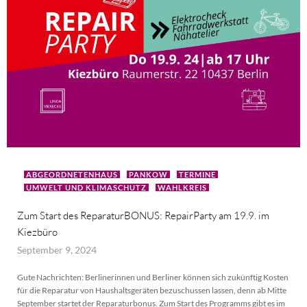
ABGEORDNETENHAUS
PANKOW
TERMINE
UMWELT UND KLIMASCHUTZ
WAHLKREIS
Zum Start des ReparaturBONUS: RepairParty am 19.9. im
Kiezbüro
September 9, 2024
Gute Nachrichten: Berlinerinnen und Berliner können sich zukünftig Kosten
für die Reparatur von Haushaltsgeräten bezuschussen lassen, denn ab Mitte
September startet der Reparaturbonus. Zum Start des Programms gibt es im