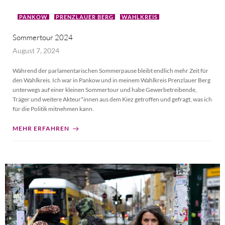
PANKOW
PRENZLAUER BERG
WAHLKREIS
Sommertour 2024
August 7, 2024
Während der parlamentarischen Sommerpause bleibt endlich mehr Zeit für
den Wahlkreis. Ich war in Pankow und in meinem Wahlkreis Prenzlauer Berg
unterwegs auf einer kleinen Sommertour und habe Gewerbetreibende,
Träger und weitere Akteur*innen aus dem Kiez getroffen und gefragt, was ich
für die Politik mitnehmen kann.
MEHR ERFAHREN