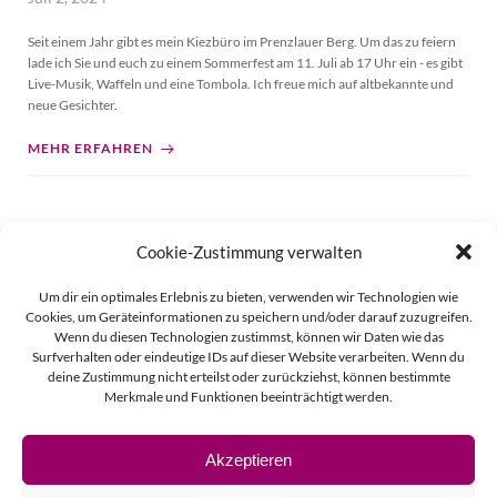
Seit einem Jahr gibt es mein Kiezbüro im Prenzlauer Berg. Um das zu feiern
lade ich Sie und euch zu einem Sommerfest am 11. Juli ab 17 Uhr ein - es gibt
Live-Musik, Waffeln und eine Tombola. Ich freue mich auf altbekannte und
neue Gesichter.
MEHR ERFAHREN
Cookie-Zustimmung verwalten
Posts
Page
Page
Page
Page
Page
Page
Page
1
…
11
12
13
14
15
…
19
Um dir ein optimales Erlebnis zu bieten, verwenden wir Technologien wie
navigation
Cookies, um Geräteinformationen zu speichern und/oder darauf zuzugreifen.
Wenn du diesen Technologien zustimmst, können wir Daten wie das
Surfverhalten oder eindeutige IDs auf dieser Website verarbeiten. Wenn du
deine Zustimmung nicht erteilst oder zurückziehst, können bestimmte
Merkmale und Funktionen beeinträchtigt werden.
Akzeptieren
© 2026 Linda Vierecke.