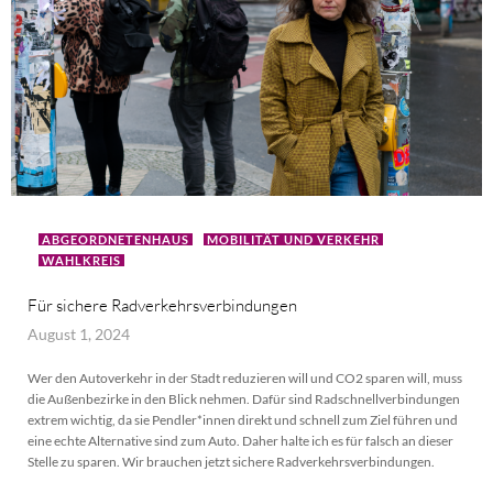
ABGEORDNETENHAUS
MOBILITÄT UND VERKEHR
WAHLKREIS
Für sichere Radverkehrsverbindungen
August 1, 2024
Wer den Autoverkehr in der Stadt reduzieren will und CO2 sparen will, muss
die Außenbezirke in den Blick nehmen. Dafür sind Radschnellverbindungen
extrem wichtig, da sie Pendler*innen direkt und schnell zum Ziel führen und
eine echte Alternative sind zum Auto. Daher halte ich es für falsch an dieser
Stelle zu sparen. Wir brauchen jetzt sichere Radverkehrsverbindungen.