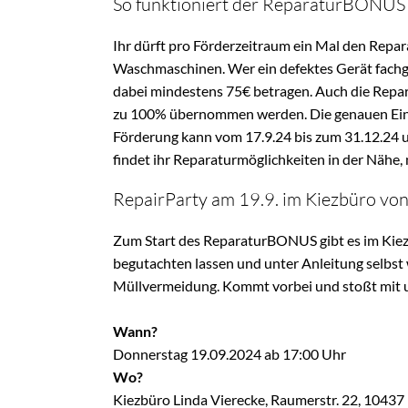
So funktioniert der ReparaturBONUS
Ihr dürft pro Förderzeitraum ein Mal den Repa
Waschmaschinen. Wer ein defektes Gerät fachg
dabei mindestens 75€ betragen. Auch die Repara
zu 100% übernommen werden. Die genauen Einze
Förderung kann vom 17.9.24 bis zum 31.12.24 
findet ihr Reparaturmöglichkeiten in der Nähe, n
RepairParty am 19.9. im Kiezbüro von
Zum Start des ReparaturBONUS gibt es im Kiezb
begutachten lassen und unter Anleitung selbst 
Müllvermeidung. Kommt vorbei und stoßt mit
Wann?
Donnerstag 19.09.2024 ab 17:00 Uhr
Wo?
Kiezbüro Linda Vierecke, Raumerstr. 22, 10437 