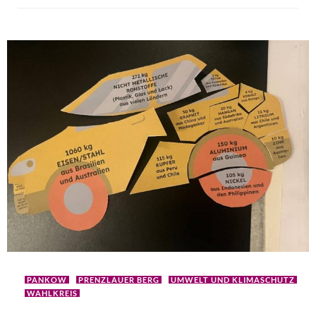
PANKOW
PRENZLAUER BERG
UMWELT UND KLIMASCHUTZ
WAHLKREIS