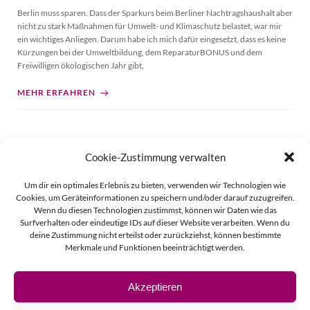
Berlin muss sparen. Dass der Sparkurs beim Berliner Nachtragshaushalt aber
nicht zu stark Maßnahmen für Umwelt- und Klimaschutz belastet, war mir
ein wichtiges Anliegen. Darum habe ich mich dafür eingesetzt, dass es keine
Kürzungen bei der Umweltbildung, dem ReparaturBONUS und dem
Freiwilligen ökologischen Jahr gibt.
MEHR ERFAHREN
Cookie-Zustimmung verwalten
Posts
Page
Page
Page
Page
Page
Page
Page
1
…
9
10
11
12
13
…
19
Um dir ein optimales Erlebnis zu bieten, verwenden wir Technologien wie
navigation
Cookies, um Geräteinformationen zu speichern und/oder darauf zuzugreifen.
Wenn du diesen Technologien zustimmst, können wir Daten wie das
Surfverhalten oder eindeutige IDs auf dieser Website verarbeiten. Wenn du
deine Zustimmung nicht erteilst oder zurückziehst, können bestimmte
Merkmale und Funktionen beeinträchtigt werden.
Akzeptieren
© 2026 Linda Vierecke.