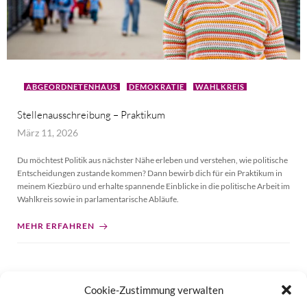
ABGEORDNETENHAUS
DEMOKRATIE
WAHLKREIS
Stellenausschreibung – Praktikum
März 11, 2026
Du möchtest Politik aus nächster Nähe erleben und verstehen, wie politische
Entscheidungen zustande kommen? Dann bewirb dich für ein Praktikum in
meinem Kiezbüro und erhalte spannende Einblicke in die politische Arbeit im
Wahlkreis sowie in parlamentarische Abläufe.
MEHR ERFAHREN
Cookie-Zustimmung verwalten
Page
Page
Page
Page
Page