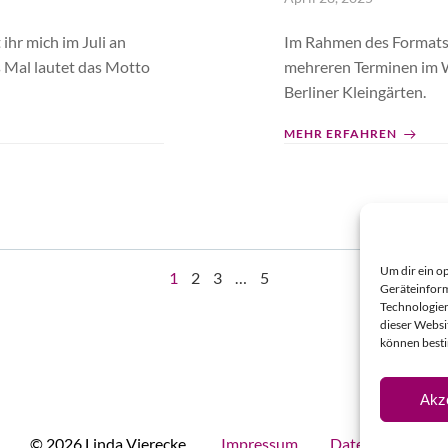
hr mich im Juli an
Im Rahmen des Formats 
s Mal lautet das Motto
mehreren Terminen im Wa
Berliner Kleingärten.
MEHR ERFAHREN
Um dir ein o
Page
Page
Page
Page
1
2
3
…
5
Geräteinform
Technologien
dieser Websi
können best
Akz
© 2026 Linda Vierecke.
Impressum
Datenschutz