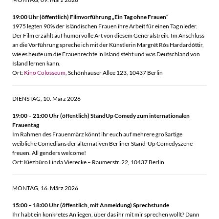
19:00 Uhr (öffentlich) Filmvorführung „Ein Tag ohne Frauen“
1975 legten 90% der isländischen Frauen ihre Arbeit für einen Tag nieder.
Der Film erzählt auf humorvolle Art von diesem Generalstreik. Im Anschluss
an die Vorführung spreche ich mit der Künstlerin Margrét Rós Hardardóttir,
wie es heute um die Frauenrechte in Island steht und was Deutschland von
Island lernen kann.
Ort:
Kino Colosseum
, Schönhauser Allee 123, 10437 Berlin
DIENSTAG, 10. März 2026
19:00 – 21:00 Uhr (öffentlich)
StandUp Comedy zum internationalen
Frauentag
Im Rahmen des Frauenmärz könnt ihr euch auf mehrere großartige
weibliche Comedians der alternativen Berliner Stand-Up Comedyszene
freuen. All genders welcome!
Ort: Kiezbüro Linda Vierecke – Raumerstr. 22, 10437 Berlin
MONTAG, 16. März 2026
15:00 – 18:00 Uhr (öffentlich, mit Anmeldung) Sprechstunde
Ihr habt ein konkretes Anliegen, über das ihr mit mir sprechen wollt? Dann