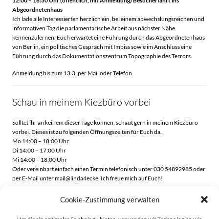
12:00 – 16:30 Uhr (öffentlich, mit Anmeldung)
Besucherfahrt ins
Abgeordnetenhaus
Ich lade alle Interessierten herzlich ein, bei einem abwechslungsreichen und
informativen Tag die parlamentarische Arbeit aus nächster Nähe
kennenzulernen. Euch erwartet eine Führung durch das Abgeordnetenhaus
von Berlin, ein politisches Gespräch mit Imbiss sowie im Anschluss eine
Führung durch das Dokumentationszentrum Topographie des Terrors.
Anmeldung bis zum 13.3. per Mail oder Telefon.
Schau in meinem Kiezbüro vorbei
Solltet ihr an keinem dieser Tage können, schaut gern in meinem Kiezbüro
vorbei. Dieses ist zu folgenden Öffnungszeiten für Euch da.
Mo 14:00 – 18:00 Uhr
Di 14:00 – 17:00 Uhr
Mi 14:00 – 18:00 Uhr
Oder vereinbart einfach einen Termin telefonisch unter 030 54892985 oder
per E-Mail unter mail@linda4ecke. Ich freue mich auf Euch!
Cookie-Zustimmung verwalten
Beitragsnavigation
Beitragsnavigati
Zurück
Weiter