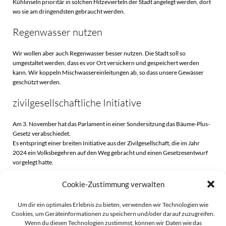
Kühlinseln prioritär in solchen Hitzevierteln der Stadt angelegt werden, dort
wo sie am dringendsten gebraucht werden.
Regenwasser nutzen
Wir wollen aber auch Regenwasser besser nutzen. Die Stadt soll so
umgestaltet werden, dass es vor Ort versickern und gespeichert werden
kann. Wir koppeln Mischwassereinleitungen ab, so dass unsere Gewässer
geschützt werden.
zivilgesellschaftliche Initiative
Am 3. November hat das Parlament in einer Sondersitzung das Bäume-Plus-
Gesetz verabschiedet.
Es entspringt einer breiten Initiative aus der Zivilgesellschaft, die im Jahr
2024 ein Volksbegehren auf den Weg gebracht und einen Gesetzesentwurf
vorgelegt hatte.
Cookie-Zustimmung verwalten
Beitragsnavigation
Beitragsnavigati
Zurück
Weiter
Um dir ein optimales Erlebnis zu bieten, verwenden wir Technologien wie
Cookies, um Geräteinformationen zu speichern und/oder darauf zuzugreifen.
Wenn du diesen Technologien zustimmst, können wir Daten wie das