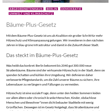
ABGEORDNETENHAUS
BERLIN
DEMOKRATIE
UMWELT UND KLIMASCHUTZ
Bäume-Plus-Gesetz
Mit dem Bäume-Plus-Gesetz ist uns als Koalition ein großer Schritt für mehr
Hitzeschutz und Klimaanpassung gelungen. Wir investieren in den nächsten
Jahren in blau-grüne Infrastruktur und damit in die Zukunft dieser Stadt.
Das steckt im Bäume-Plus-Gesetz
Was heißt das konkret: Berlin bekommt bis 2040 gut 300.000 neue
Straßenbäume. Bäume sind der wirksamste Hitzeschutz in der Stadt, denn sie
spenden Schatten und kühlen ihre Umgebung. Wir definieren daher
verbesserte Pflegestandards, um die Zahl unserer Bäume zu sichern, ihre
Lebensdauer zu verlängern und Fällungen zu vermeiden.
Hitzeschutz ist eine soziale Frage, denn unter den heißen Sommern leiden
vor allem ältere oder chronisch kranke Menschen, Kinder, obdachlose
Menschen und Bewohner*innen dicht bebauter Stadtteile mit wenig
Grünflächen. Deswegen ist im Gesetz festgelegt, dass Straßenbäume und