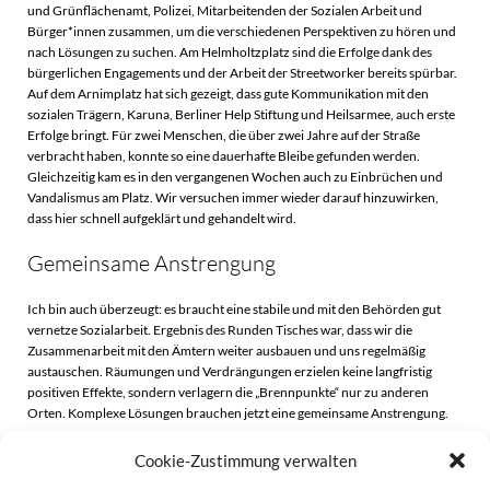
und Grünflächenamt, Polizei, Mitarbeitenden der Sozialen Arbeit und
Bürger*innen zusammen, um die verschiedenen Perspektiven zu hören und
nach Lösungen zu suchen. Am Helmholtzplatz sind die Erfolge dank des
bürgerlichen Engagements und der Arbeit der Streetworker bereits spürbar.
Auf dem Arnimplatz hat sich gezeigt, dass gute Kommunikation mit den
sozialen Trägern, Karuna, Berliner Help Stiftung und Heilsarmee, auch erste
Erfolge bringt. Für zwei Menschen, die über zwei Jahre auf der Straße
verbracht haben, konnte so eine dauerhafte Bleibe gefunden werden.
Gleichzeitig kam es in den vergangenen Wochen auch zu Einbrüchen und
Vandalismus am Platz. Wir versuchen immer wieder darauf hinzuwirken,
dass hier schnell aufgeklärt und gehandelt wird.
Gemeinsame Anstrengung
Ich bin auch überzeugt: es braucht eine stabile und mit den Behörden gut
vernetze Sozialarbeit. Ergebnis des Runden Tisches war, dass wir die
Zusammenarbeit mit den Ämtern weiter ausbauen und uns regelmäßig
austauschen. Räumungen und Verdrängungen erzielen keine langfristig
positiven Effekte, sondern verlagern die „Brennpunkte“ nur zu anderen
Orten. Komplexe Lösungen brauchen jetzt eine gemeinsame Anstrengung.
Cookie-Zustimmung verwalten
Beitragsnavigation
Beitragsnavigati
Zurück
Weiter