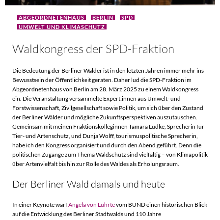
ABGEORDNETENHAUS
BERLIN
SPD
UMWELT UND KLIMASCHUTZ
Waldkongress der SPD-Fraktion
Die Bedeutung der Berliner Wälder ist in den letzten Jahren immer mehr ins
Bewusstsein der Öffentlichkeit geraten. Daher lud die SPD-Fraktion im
Abgeordnetenhaus von Berlin am 28. März 2025 zu einem Waldkongress
ein. Die Veranstaltung versammelte Expert:innen aus Umwelt- und
Forstwissenschaft, Zivilgesellschaft sowie Politik, um sich über den Zustand
der Berliner Wälder und mögliche Zukunftsperspektiven auszutauschen.
Gemeinsam mit meinen Fraktionskolleginnen Tamara Lüdke, Sprecherin für
Tier- und Artenschutz, und Dunja Wolff, tourismuspolitische Sprecherin,
habe ich den Kongress organisiert und durch den Abend geführt. Denn die
politischen Zugänge zum Thema Waldschutz sind vielfältig – von Klimapolitik
über Artenvielfalt bis hin zur Rolle des Waldes als Erholungsraum.
Der Berliner Wald damals und heute
In einer Keynote warf
Angela von Lührte
vom BUND einen historischen Blick
auf die Entwicklung des Berliner Stadtwalds und 110 Jahre