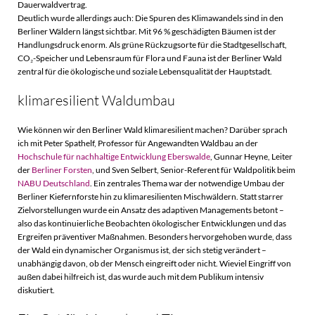
Dauerwaldvertrag.
Deutlich wurde allerdings auch: Die Spuren des Klimawandels sind in den
Berliner Wäldern längst sichtbar. Mit 96 % geschädigten Bäumen ist der
Handlungsdruck enorm. Als grüne Rückzugsorte für die Stadtgesellschaft,
CO₂-Speicher und Lebensraum für Flora und Fauna ist der Berliner Wald
zentral für die ökologische und soziale Lebensqualität der Hauptstadt.
klimaresilient Waldumbau
Wie können wir den Berliner Wald klimaresilient machen? Darüber sprach
ich mit Peter Spathelf, Professor für Angewandten Waldbau an der
Hochschule für nachhaltige Entwicklung Eberswalde
, Gunnar Heyne, Leiter
der
Berliner Forsten
, und Sven Selbert, Senior-Referent für Waldpolitik beim
NABU Deutschland
. Ein zentrales Thema war der notwendige Umbau der
Berliner Kiefernforste hin zu klimaresilienten Mischwäldern. Statt starrer
Zielvorstellungen wurde ein Ansatz des adaptiven Managements betont –
also das kontinuierliche Beobachten ökologischer Entwicklungen und das
Ergreifen präventiver Maßnahmen. Besonders hervorgehoben wurde, dass
der Wald ein dynamischer Organismus ist, der sich stetig verändert –
unabhängig davon, ob der Mensch eingreift oder nicht. Wieviel Eingriff von
außen dabei hilfreich ist, das wurde auch mit dem Publikum intensiv
diskutiert.