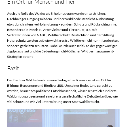
Ein Ort für Mensch und Tier
Auch die Rolle des Waldes als Erholungsraum wurde unterstrichen:
Nachhaltiger Umgang mit dem Berliner Wald bedeutet nicht Ausbeutung –
etwa durch intensive Holznutzung – sondern Schutz und Rücksichtnahme.
Besonders die Panels zu Artenvielfalt und Tierschutz, u.a. mit
Vertreter:innen von NABU, Wildtierschutz Deutschland und der Stiftung
Naturschutz, zeigten auf, wie wichtig es ist, Wildtiere nicht nur mitzudenken,
sondern gezielt zu schützen. Dabei wurde auch Kritik an der gegenwärtigen
Jagdpraxis laut und die Bedeutung nicht-tödlicher Wildtiermanagement-
Strategien betont.
Fazit
Der Berliner Wald ist mehr als ein ökologischer Raum – er ist ein Ort für
Bildung, Begegnung und Biodiversität. Um seiner Bedeutung gerecht zu
werden, braucht es politische Entschlossenheit, wissenschaftlich fundierte
Waldumbauprozesse und eine breite gesellschaftliche Debatte darüber, wie
viel Schutz und wie viel Reformierung unser Stadtwald braucht.