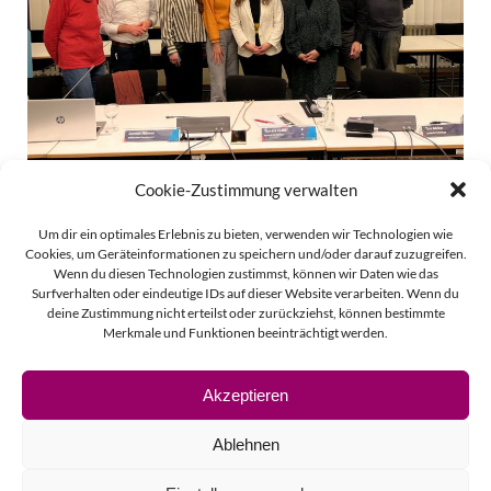
Cookie-Zustimmung verwalten
Beitragsnavigation
Beitragsnavigati
Zurück
Weiter
Um dir ein optimales Erlebnis zu bieten, verwenden wir Technologien wie
Cookies, um Geräteinformationen zu speichern und/oder darauf zuzugreifen.
Wenn du diesen Technologien zustimmst, können wir Daten wie das
Surfverhalten oder eindeutige IDs auf dieser Website verarbeiten. Wenn du
deine Zustimmung nicht erteilst oder zurückziehst, können bestimmte
Merkmale und Funktionen beeinträchtigt werden.
Akzeptieren
© 2026 Linda Vierecke.
Ablehnen
Impressum