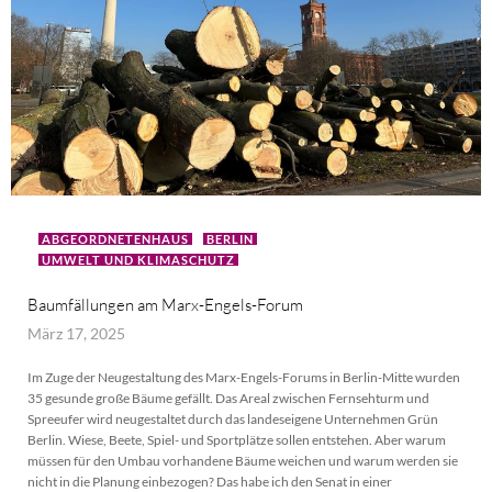
ABGEORDNETENHAUS
BERLIN
UMWELT UND KLIMASCHUTZ
Baumfällungen am Marx-Engels-Forum
März 17, 2025
Im Zuge der Neugestaltung des Marx-Engels-Forums in Berlin-Mitte wurden
35 gesunde große Bäume gefällt. Das Areal zwischen Fernsehturm und
Spreeufer wird neugestaltet durch das landeseigene Unternehmen Grün
Berlin. Wiese, Beete, Spiel- und Sportplätze sollen entstehen. Aber warum
müssen für den Umbau vorhandene Bäume weichen und warum werden sie
nicht in die Planung einbezogen? Das habe ich den Senat in einer