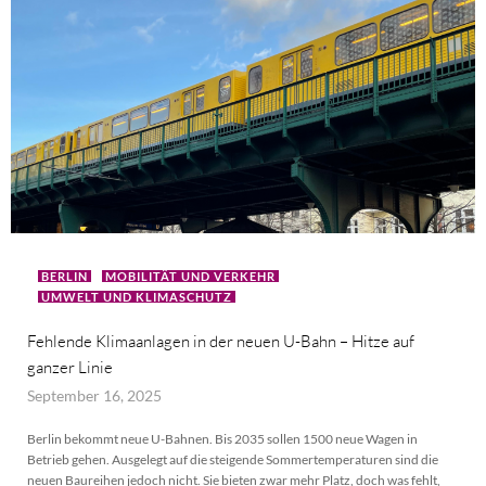
BERLIN
MOBILITÄT UND VERKEHR
UMWELT UND KLIMASCHUTZ
Fehlende Klimaanlagen in der neuen U-Bahn – Hitze auf
ganzer Linie
September 16, 2025
Berlin bekommt neue U-Bahnen. Bis 2035 sollen 1500 neue Wagen in
Betrieb gehen. Ausgelegt auf die steigende Sommertemperaturen sind die
neuen Baureihen jedoch nicht. Sie bieten zwar mehr Platz, doch was fehlt,