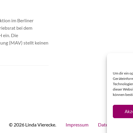
tion im Berliner
riebsrat bei dem
 ein. Die
tung (MAV) stellt keinen
Um dir ein o
Geräteinform
Technologien
dieser Websi
können best
Akz
© 2026 Linda Vierecke.
Impressum
Datenschutz