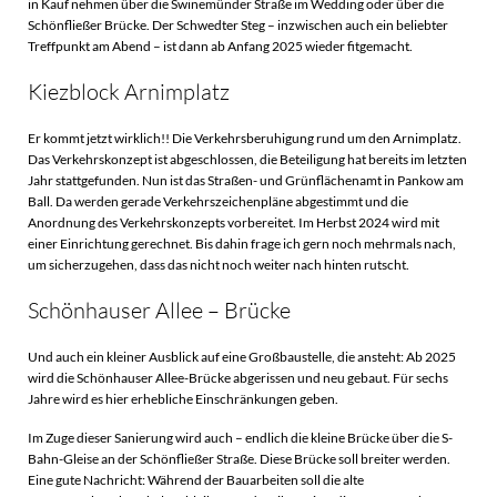
in Kauf nehmen über die Swinemünder Straße im Wedding oder über die
Schönfließer Brücke. Der Schwedter Steg – inzwischen auch ein beliebter
Treffpunkt am Abend – ist dann ab Anfang 2025 wieder fitgemacht.
Kiezblock Arnimplatz
Er kommt jetzt wirklich!! Die Verkehrsberuhigung rund um den Arnimplatz.
Das Verkehrskonzept ist abgeschlossen, die Beteiligung hat bereits im letzten
Jahr stattgefunden. Nun ist das Straßen- und Grünflächenamt in Pankow am
Ball. Da werden gerade Verkehrszeichenpläne abgestimmt und die
Anordnung des Verkehrskonzepts vorbereitet. Im Herbst 2024 wird mit
einer Einrichtung gerechnet. Bis dahin frage ich gern noch mehrmals nach,
um sicherzugehen, dass das nicht noch weiter nach hinten rutscht.
Schönhauser Allee – Brücke
Und auch ein kleiner Ausblick auf eine Großbaustelle, die ansteht: Ab 2025
wird die Schönhauser Allee-Brücke abgerissen und neu gebaut. Für sechs
Jahre wird es hier erhebliche Einschränkungen geben.
Im Zuge dieser Sanierung wird auch – endlich die kleine Brücke über die S-
Bahn-Gleise an der Schönfließer Straße. Diese Brücke soll breiter werden.
Eine gute Nachricht: Während der Bauarbeiten soll die alte