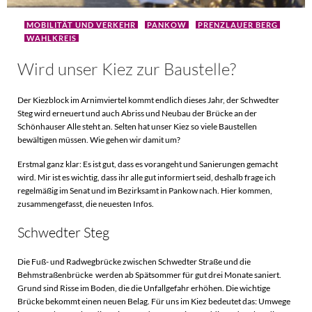
MOBILITÄT UND VERKEHR
PANKOW
PRENZLAUER BERG
WAHLKREIS
Wird unser Kiez zur Baustelle?
Der Kiezblock im Arnimviertel kommt endlich dieses Jahr, der Schwedter
Steg wird erneuert und auch Abriss und Neubau der Brücke an der
Schönhauser Alle steht an. Selten hat unser Kiez so viele Baustellen
bewältigen müssen. Wie gehen wir damit um?
Erstmal ganz klar: Es ist gut, dass es vorangeht und Sanierungen gemacht
wird. Mir ist es wichtig, dass ihr alle gut informiert seid, deshalb frage ich
regelmäßig im Senat und im Bezirksamt in Pankow nach. Hier kommen,
zusammengefasst, die neuesten Infos.
Schwedter Steg
Die Fuß- und Radwegbrücke zwischen Schwedter Straße und die
Behmstraßenbrücke werden ab Spätsommer für gut drei Monate saniert.
Grund sind Risse im Boden, die die Unfallgefahr erhöhen. Die wichtige
Brücke bekommt einen neuen Belag. Für uns im Kiez bedeutet das: Umwege