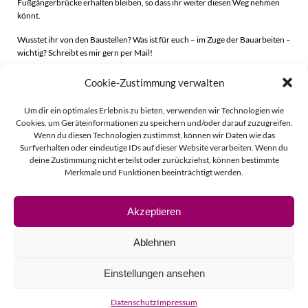
Fußgängerbrücke erhalten bleiben, so dass ihr weiter diesen Weg nehmen
könnt.
Wusstet ihr von den Baustellen? Was ist für euch – im Zuge der Bauarbeiten –
wichtig? Schreibt es mir gern per Mail!
Cookie-Zustimmung verwalten
Beitragsnavigation
Beitragsnavigati
Zurück
Weiter
Um dir ein optimales Erlebnis zu bieten, verwenden wir Technologien wie
Cookies, um Geräteinformationen zu speichern und/oder darauf zuzugreifen.
Wenn du diesen Technologien zustimmst, können wir Daten wie das
Surfverhalten oder eindeutige IDs auf dieser Website verarbeiten. Wenn du
deine Zustimmung nicht erteilst oder zurückziehst, können bestimmte
Merkmale und Funktionen beeinträchtigt werden.
Akzeptieren
© 2026 Linda Vierecke.
Ablehnen
Impressum
Einstellungen ansehen
Datenschutz
Datenschutz
Impressum