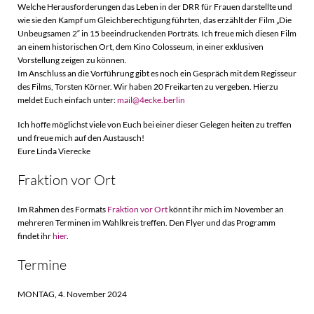
Welche Herausforderungen das Leben in der DRR für Frauen darstellte und
wie sie den Kampf um Gleichberechtigung führten, das erzählt der Film „Die
Unbeugsamen 2“ in 15 beeindruckenden Porträts. Ich freue mich diesen Film
an einem historischen Ort, dem Kino Colosseum, in einer exklusiven
Vorstellung zeigen zu können.
Im Anschluss an die Vorführung gibt es noch ein Gespräch mit dem Regisseur
des Films, Torsten Körner. Wir haben 20 Freikarten zu vergeben. Hierzu
meldet Euch einfach unter:
mail@4ecke.berlin
Ich hoffe möglichst viele von Euch bei einer dieser Gelegen heiten zu treffen
und freue mich auf den Austausch!
Eure Linda Vierecke
Fraktion vor Ort
Im Rahmen des Formats
Fraktion vor Ort
könnt ihr mich im November an
mehreren Terminen im Wahlkreis treffen. Den Flyer und das Programm
findet ihr
hier
.
Termine
MONTAG, 4. November 2024