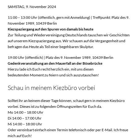
SAMSTAG, 9. November 2024
11:00 – 13:00 Uhr (öffentlich, gern mit Anmeldung) | Treffpunkt: Platz des 9.
November 1989, 10439 Berlin
Kiezspaziergang auf den Spuren von damals bis heute
Zur Teilung und Wiedervereinigung Deutschlands tauschen wir Geschichten
auf unserem Kiezspaziergang aus. Wir schauen auf die Vergangenheit und
befragen das Heute als Teil einer begehbaren Skulptur.
19:00 Uhr (öffentlich) | Platz des 9. November 1989, 10439 Berlin
Gedenkveranstaltung an den Mauerfall an der Bösebrücke
Hierzu lade ich Euch recht herzlich ein, mit uns diesen
bedeutenden Moment zu feiern und sich auszutauschen!
Schau in meinem Kiezbüro vorbei
Solltet ihr an keinem dieser Tage können, schaut gern in meinem Kiezbüro
vorbei. Dieses ist zu folgenden Öffnungszeiten für Euch da.
Mo 14:00 – 18:00 Uhr
Di 14:00 – 17:00 Uhr
Mi 14:00 – 18:00 Uhr
Oder vereinbart einfach einen Termin telefonisch oder per E-Mail. Ich freue
mich auf Euch!