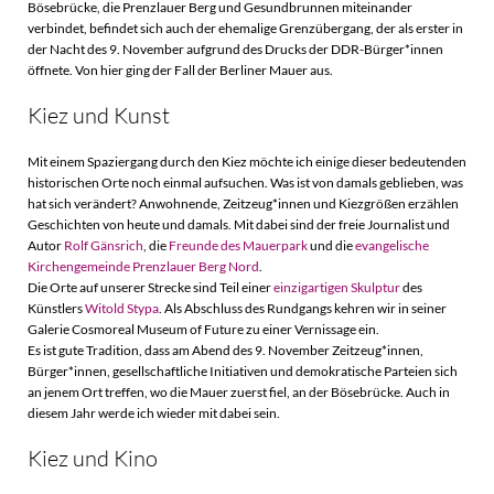
Bösebrücke, die Prenzlauer Berg und Gesundbrunnen miteinander
verbindet, befindet sich auch der ehemalige Grenzübergang, der als erster in
der Nacht des 9. November aufgrund des Drucks der DDR-Bürger*innen
öffnete. Von hier ging der Fall der Berliner Mauer aus.
Kiez und Kunst
Mit einem Spaziergang durch den Kiez möchte ich einige dieser bedeutenden
historischen Orte noch einmal aufsuchen. Was ist von damals geblieben, was
hat sich verändert? Anwohnende, Zeitzeug*innen und Kiezgrößen erzählen
Geschichten von heute und damals. Mit dabei sind der freie Journalist und
Autor
Rolf Gänsrich
, die
Freunde des Mauerpark
und die
evangelische
Kirchengemeinde Prenzlauer Berg Nord
.
Die Orte auf unserer Strecke sind Teil einer
einzigartigen Skulptur
des
Künstlers
Witold Stypa
. Als Abschluss des Rundgangs kehren wir in seiner
Galerie Cosmoreal Museum of Future zu einer Vernissage ein.
Es ist gute Tradition, dass am Abend des 9. November Zeitzeug*innen,
Bürger*innen, gesellschaftliche Initiativen und demokratische Parteien sich
an jenem Ort treffen, wo die Mauer zuerst fiel, an der Bösebrücke. Auch in
diesem Jahr werde ich wieder mit dabei sein.
Kiez und Kino