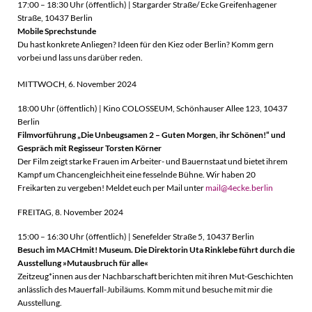
17:00 – 18:30 Uhr (öffentlich) | Stargarder Straße/ Ecke Greifenhagener
Straße, 10437 Berlin
M
obile Sprechstunde
Du hast konkrete Anliegen? Ideen für den Kiez oder Berlin? Komm gern
vorbei und lass uns darüber reden.
MITTWOCH, 6. November 2024
18:00 Uhr (öffentlich) | Kino COLOSSEUM, Schönhauser Allee 123, 10437
Berlin
Filmvorführung „Die Unbeugsamen 2 – Guten Morgen, ihr Schönen!“ und
Gespräch mit Regisseur Torsten Körner
Der Film zeigt starke Frauen im Arbeiter- und Bauernstaat und bietet ihrem
Kampf um Chancengleichheit eine fesselnde Bühne. Wir haben 20
Freikarten zu vergeben! Meldet euch per Mail unter
mail@4ecke.berlin
FREITAG, 8. November 2024
15:00 – 16:30 Uhr (öffentlich) | Senefelder Straße 5, 10437 Berlin
Besuch im MACHmit! Museum. Die Direktorin Uta Rinklebe führt durch die
Ausstellung »Mutausbruch für alle«
Zeitzeug*innen aus der Nachbarschaft berichten mit ihren Mut-Geschichten
anlässlich des Mauerfall-Jubiläums. Komm mit und besuche mit mir die
Ausstellung.