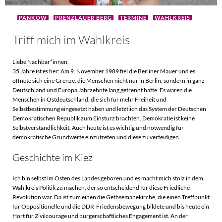
PANKOW
PRENZLAUER BERG
TERMINE
WAHLKREIS
Triff mich im Wahlkreis
Liebe Nachbar*innen,
35 Jahre ist es her: Am 9. November 1989 fiel die Berliner Mauer und es
öffnete sich eine Grenze, die Menschen nicht nur in Berlin, sondern in ganz
Deutschland und Europa Jahrzehnte lang getrennt hatte. Es waren die
Menschen in Ostdeutschland, die sich für mehr Freiheit und
Selbstbestimmung eingesetzt haben und letztlich das System der Deutschen
Demokratischen Republik zum Einsturz brachten. Demokratie ist keine
Selbstverständlichkeit. Auch heute ist es wichtig und notwendig für
demokratische Grundwerte einzutreten und diese zu verteidigen.
Geschichte im Kiez
Ich bin selbst im Osten des Landes geboren und es macht mich stolz in dem
Wahlkreis Politik zu machen, der so entscheidend für diese Friedliche
Revolution war. Da ist zum einen die Gethsemanekirche, die einen Treffpunkt
für Oppositionelle und die DDR-Friedensbewegung bildete und bis heute ein
Hort für Zivilcourage und bürgerschaftliches Engagement ist. An der