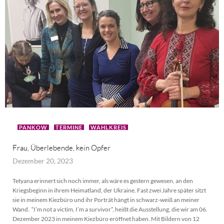
PANKOW
TERMINE
WAHLKREIS
Frau, Überlebende, kein Opfer
Dezember 20, 2023
Tetyana erinnert sich noch immer, als wäre es gestern gewesen, an den
Kriegsbeginn in ihrem Heimatland, der Ukraine. Fast zwei Jahre später sitzt
sie in meinem Kiezbüro und ihr Porträt hängt in schwarz-weiß an meiner
Wand. “I’m not a victim, I’m a survivor”, heißt die Ausstellung, die wir am 06.
Dezember 2023 in meinem Kiezbüro eröffnet haben. Mit Bildern von 12