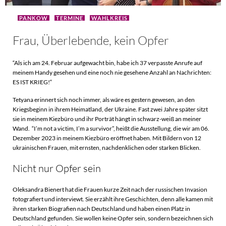
PANKOW
TERMINE
WAHLKREIS
Frau, Überlebende, kein Opfer
“Als ich am 24. Februar aufgewacht bin, habe ich 37 verpasste Anrufe auf
meinem Handy gesehen und eine noch nie gesehene Anzahl an Nachrichten:
ES IST KRIEG!“
Tetyana erinnert sich noch immer, als wäre es gestern gewesen, an den
Kriegsbeginn in ihrem Heimatland, der Ukraine. Fast zwei Jahre später sitzt
sie in meinem Kiezbüro und ihr Porträt hängt in schwarz-weiß an meiner
Wand. “I’m not a victim, I’m a survivor”, heißt die Ausstellung, die wir am 06.
Dezember 2023 in meinem Kiezbüro eröffnet haben. Mit Bildern von 12
ukrainischen Frauen, mit ernsten, nachdenklichen oder starken Blicken.
Nicht nur Opfer sein
Oleksandra Bienert hat die Frauen kurze Zeit nach der russischen Invasion
fotografiert und interviewt. Sie erzählt ihre Geschichten, denn alle kamen mit
ihren starken Biografien nach Deutschland und haben einen Platz in
Deutschland gefunden. Sie wollen keine Opfer sein, sondern bezeichnen sich