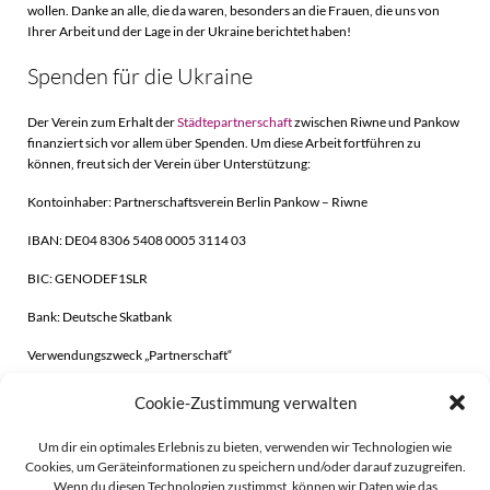
wollen. Danke an alle, die da waren, besonders an die Frauen, die uns von
Ihrer Arbeit und der Lage in der Ukraine berichtet haben!
Spenden für die Ukraine
Der Verein zum Erhalt der
Städtepartnerschaft
zwischen Riwne und Pankow
finanziert sich vor allem über Spenden. Um diese Arbeit fortführen zu
können, freut sich der Verein über Unterstützung:
Kontoinhaber: Partnerschaftsverein Berlin Pankow – Riwne
IBAN: DE04 8306 5408 0005 3114 03
BIC: GENODEF1SLR
Bank: Deutsche Skatbank
Verwendungszweck „Partnerschaft“
Cookie-Zustimmung verwalten
Beitragsnavigation
Beitragsnavigati
Zurück
Weiter
Um dir ein optimales Erlebnis zu bieten, verwenden wir Technologien wie
Cookies, um Geräteinformationen zu speichern und/oder darauf zuzugreifen.
Wenn du diesen Technologien zustimmst, können wir Daten wie das