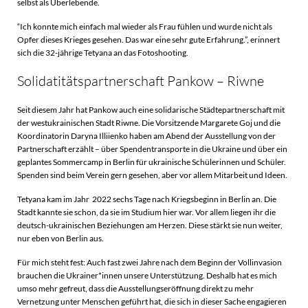
selbst als Überlebende.
“Ich konnte mich einfach mal wieder als Frau fühlen und wurde nicht als
Opfer dieses Krieges gesehen. Das war eine sehr gute Erfahrung.”, erinnert
sich die 32-jährige Tetyana an das Fotoshooting.
Solidatitätspartnerschaft Pankow – Riwne
Seit diesem Jahr hat Pankow auch eine solidarische Städtepartnerschaft mit
der westukrainischen Stadt Riwne. Die Vorsitzende Margarete Goj und die
Koordinatorin Daryna Illiienko haben am Abend der Ausstellung von der
Partnerschaft erzählt – über Spendentransporte in die Ukraine und über ein
geplantes Sommercamp in Berlin für ukrainische Schülerinnen und Schüler.
Spenden sind beim Verein gern gesehen, aber vor allem Mitarbeit und Ideen.
Tetyana kam im Jahr 2022 sechs Tage nach Kriegsbeginn in Berlin an. Die
Stadt kannte sie schon, da sie im Studium hier war. Vor allem liegen ihr die
deutsch-ukrainischen Beziehungen am Herzen. Diese stärkt sie nun weiter,
nur eben von Berlin aus.
Für mich steht fest: Auch fast zwei Jahre nach dem Beginn der Vollinvasion
brauchen die Ukrainer*innen unsere Unterstützung. Deshalb hat es mich
umso mehr gefreut, dass die Ausstellungseröffnung direkt zu mehr
Vernetzung unter Menschen geführt hat, die sich in dieser Sache engagieren