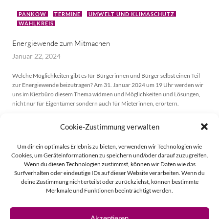
PANKOW
TERMINE
UMWELT UND KLIMASCHUTZ
WAHLKREIS
Energiewende zum Mitmachen
Januar 22, 2024
Welche Möglichkeiten gibt es für Bürgerinnen und Bürger selbst einen Teil
zur Energiewende beizutragen? Am 31. Januar 2024 um 19 Uhr werden wir
uns im Kiezbüro diesem Thema widmen und Möglichkeiten und Lösungen,
nicht nur für Eigentümer sondern auch für Mieterinnen, erörtern.
MEHR ERFAHREN
Cookie-Zustimmung verwalten
Um dir ein optimales Erlebnis zu bieten, verwenden wir Technologien wie
Cookies, um Geräteinformationen zu speichern und/oder darauf zuzugreifen.
Wenn du diesen Technologien zustimmst, können wir Daten wie das
Surfverhalten oder eindeutige IDs auf dieser Website verarbeiten. Wenn du
deine Zustimmung nicht erteilst oder zurückziehst, können bestimmte
Merkmale und Funktionen beeinträchtigt werden.
Akzeptieren
© 2026 Linda Vierecke.