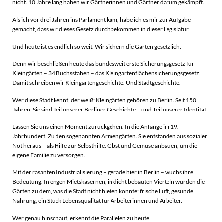
nicht. 10 Jahre lang haben wir Gärtnerinnen und Gärtner darum gekämpft.
Als ich vor drei Jahren ins Parlament kam, habe ich es mir zur Aufgabe
gemacht, dass wir dieses Gesetz durchbekommen in dieser Legislatur.
Und heute ist es endlich so weit. Wir sichern die Gärten gesetzlich.
Denn wir beschließen heute das bundesweit erste Sicherungsgesetz für
Kleingärten – 34 Buchsstaben – das Kleingartenflächensicherungsgesetz.
Damit schreiben wir Kleingartengeschichte. Und Stadtgeschichte.
Wer diese Stadt kennt, der weiß: Kleingärten gehören zu Berlin. Seit 150
Jahren. Sie sind Teil unserer Berliner Geschichte – und Teil unserer Identität.
Lassen Sie uns einen Moment zurückgehen. In die Anfänge im 19.
Jahrhundert. Zu den sogenannten Armengärten. Sie entstanden aus sozialer
Not heraus – als Hilfe zur Selbsthilfe. Obst und Gemüse anbauen, um die
eigene Familie zu versorgen.
Mit der rasanten Industrialisierung – gerade hier in Berlin – wuchs ihre
Bedeutung. In engen Mietskasernen, in dicht bebauten Vierteln wurden die
Gärten zu dem, was die Stadt nicht bieten konnte: frische Luft, gesunde
Nahrung, ein Stück Lebensqualität für Arbeiterinnen und Arbeiter.
Wer genau hinschaut, erkennt die Parallelen zu heute.