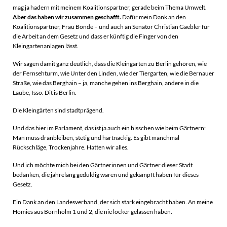
mag ja hadern mit meinem Koalitionspartner, gerade beim Thema Umwelt.
Aber das haben wir zusammen geschafft.
Dafür mein Dank an den
Koalitionspartner, Frau Bonde – und auch an Senator Christian Gaebler für
die Arbeit an dem Gesetz und dass er künftig die Finger von den
Kleingartenanlagen lässt.
Wir sagen damit ganz deutlich, dass die Kleingärten zu Berlin gehören, wie
der Fernsehturm, wie Unter den Linden, wie der Tiergarten, wie die Bernauer
Straße, wie das Berghain – ja, manche gehen ins Berghain, andere in die
Laube, Isso. Dit is Berlin.
Die Kleingärten sind stadtprägend.
Und das hier im Parlament, das ist ja auch ein bisschen wie beim Gärtnern:
Man muss dranbleiben, stetig und hartnäckig. Es gibt manchmal
Rückschläge, Trockenjahre. Hatten wir alles.
Und ich möchte mich bei den Gärtnerinnen und Gärtner dieser Stadt
bedanken, die jahrelang geduldig waren und gekämpft haben für dieses
Gesetz.
Ein Dank an den Landesverband, der sich stark eingebracht haben. An meine
Homies aus Bornholm 1 und 2, die nie locker gelassen haben.