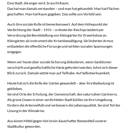
Eine Stadt, die enger wird, braucht Raum.
Das hat man damals verstanden – und man hat gehandelt. Man hat Flächen
geschaffen. Man hat Raum gegeben. Das sollte uns Vorbild sein.
Auch ihre soziale Rolle ist bemerkenswert. Auf dem Höhepunkt der
Verdichtung der Stadt – 1931 – ordnete der Reichspräsident per
Verordnung die Bereitstellung von Kleingärten für Erwerbslose an.
Kleingärten als Instrument der Krisenbewältigung. Sie linderten Armut,
entlasteten die öffentliche Fürsorge und wirkten sozialen Spannungen
entgegen.
Wenn wir heute über soziale Sicherung diskutieren, wenn Sanktionen
verschärft und gesellschaftliche Härte gefordert werden, lohnt sich dieser
Blick zurück. Damals setzte man auf Teilhabe. Auf Selbstwirksamkeit.
Heute hat sich die Rolle der Gärten gewandelt – aber ihre Bedeutung ist
geblieben.
Sie sind Orte der Erholung, der Gemeinschaft, des naturnahen Gärtnerns.
Als grüne Oasen in einer verdichteten Stadt kühlen sie ihre Umgebung,
fördern die Artenvielfalt und verbessern die Lebensqualität. Sie sind Teil der
Lösung in der Klimakrise.
Aus einem Mittel gegen Not ist ein dauerhafter Bestandteil unserer
Stadtkultur geworden.