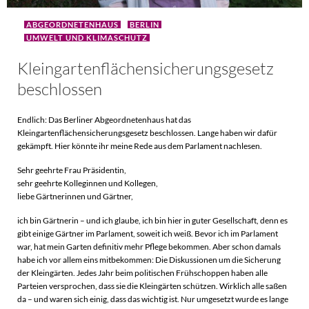
ABGEORDNETENHAUS
BERLIN
UMWELT UND KLIMASCHUTZ
Kleingartenflächensicherungsgesetz
beschlossen
Endlich: Das Berliner Abgeordnetenhaus hat das
Kleingartenflächensicherungsgesetz beschlossen. Lange haben wir dafür
gekämpft. Hier könnte ihr meine Rede aus dem Parlament nachlesen.
Sehr geehrte Frau Präsidentin,
sehr geehrte Kolleginnen und Kollegen,
liebe Gärtnerinnen und Gärtner,
ich bin Gärtnerin – und ich glaube, ich bin hier in guter Gesellschaft, denn es
gibt einige Gärtner im Parlament, soweit ich weiß. Bevor ich im Parlament
war, hat mein Garten definitiv mehr Pflege bekommen. Aber schon damals
habe ich vor allem eins mitbekommen: Die Diskussionen um die Sicherung
der Kleingärten. Jedes Jahr beim politischen Frühschoppen haben alle
Parteien versprochen, dass sie die Kleingärten schützen. Wirklich alle saßen
da – und waren sich einig, dass das wichtig ist. Nur umgesetzt wurde es lange