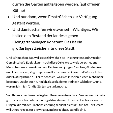
dürfen die Gärten aufgegeben werden. (auf offener
Bühne)
Und nur dann, wenn Ersatzflächen zur Verfügung
gestellt werden.
Und damit schaffen wir etwas sehr Wichtiges: Wir
halten den Bestand der landeseigenen
Kleingartenanlagen konstant. Das ist ein
großartiges Zeichen
für diese Stadt.
Und wir machen das, weil es sozial wichtig ist – Kleingärten sind Orte der
Gemeinschaft. Es gibt kaum noch diese Orte, wo so viele verschiedene
Menschen zusammenkommen. Rentner mit jungen Familien, Akademiker
und Handwerker, Zugezogene und Einheimische, Ossis und Wessis, Imker
oder Naturgärtnerin. Hier mischt sich, was sich in vielen Kiezen nicht mehr
begegnet. Das ist auch für mich als Sozialdemokratin ein wichtiger Grund,
warum ich mich für die Gärten so stark mache.
Von Ihnen – der Linken – liegt ein Gesetzesentwurf vor. Den kennen wir sehr
gut, da er noch aus der alten Legislatur stammt. Er verliert sich aber auch in
Dingen, die mit der Flächensicherung schlicht nichts zu tun hat. Ihr Gesetz
will Dinge regeln, für die wir als Land gar nicht zuständig sind.