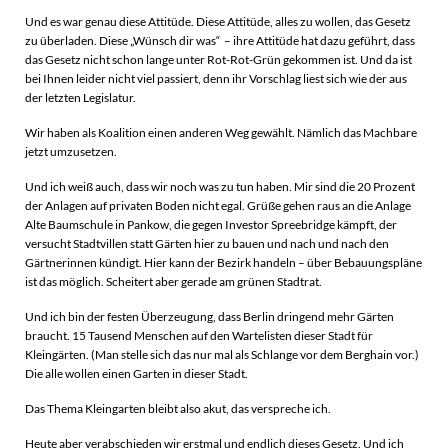
Und es war genau diese Attitüde. Diese Attitüde, alles zu wollen, das Gesetz
zu überladen. Diese „Wünsch dir was“ – ihre Attitüde hat dazu geführt, dass
das Gesetz nicht schon lange unter Rot-Rot-Grün gekommen ist. Und da ist
bei Ihnen leider nicht viel passiert, denn ihr Vorschlag liest sich wie der aus
der letzten Legislatur.
Wir haben als Koalition einen anderen Weg gewählt. Nämlich das Machbare
jetzt umzusetzen.
Und ich weiß auch, dass wir noch was zu tun haben. Mir sind die 20 Prozent
der Anlagen auf privaten Boden nicht egal. Grüße gehen raus an die Anlage
Alte Baumschule in Pankow, die gegen Investor Spreebridge kämpft, der
versucht Stadtvillen statt Gärten hier zu bauen und nach und nach den
Gärtnerinnen kündigt. Hier kann der Bezirk handeln – über Bebauungspläne
ist das möglich. Scheitert aber gerade am grünen Stadtrat.
Und ich bin der festen Überzeugung, dass Berlin dringend mehr Gärten
braucht. 15 Tausend Menschen auf den Wartelisten dieser Stadt für
Kleingärten. (Man stelle sich das nur mal als Schlange vor dem Berghain vor.)
Die alle wollen einen Garten in dieser Stadt.
Das Thema Kleingarten bleibt also akut, das verspreche ich.
Heute aber verabschieden wir erstmal und endlich dieses Gesetz. Und ich