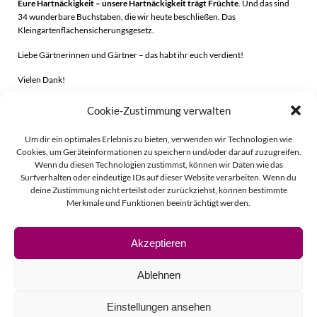
Eure Hartnäckigkeit – unsere Hartnäckigkeit trägt Früchte
. Und das sind
34 wunderbare Buchstaben, die wir heute beschließen. Das
Kleingartenflächensicherungsgesetz.
Liebe Gärtnerinnen und Gärtner – das habt ihr euch verdient!
Vielen Dank!
Cookie-Zustimmung verwalten
Beitragsnavigation
Beitragsnavigati
Zurück
Weiter
Um dir ein optimales Erlebnis zu bieten, verwenden wir Technologien wie
Cookies, um Geräteinformationen zu speichern und/oder darauf zuzugreifen.
Wenn du diesen Technologien zustimmst, können wir Daten wie das
Surfverhalten oder eindeutige IDs auf dieser Website verarbeiten. Wenn du
deine Zustimmung nicht erteilst oder zurückziehst, können bestimmte
Merkmale und Funktionen beeinträchtigt werden.
Akzeptieren
© 2026 Linda Vierecke.
Ablehnen
Impressum
Einstellungen ansehen