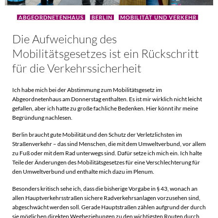
ABGEORDNETENHAUS
BERLIN
MOBILITÄT UND VERKEHR
Die Aufweichung des
Mobilitätsgesetzes ist ein Rückschritt
für die Verkehrssicherheit
Ich habe mich bei der Abstimmung zum Mobilitätsgesetz im
Abgeordnetenhaus am Donnerstag enthalten. Es ist mir wirklich nicht leicht
gefallen, aber ich hatte zu große fachliche Bedenken. Hier könnt ihr meine
Begründung nachlesen.
Berlin braucht gute Mobilität und den Schutz der Verletzlichsten im
Straßenverkehr – das sind Menschen, die mit dem Umweltverbund, vor allem
zu Fuß oder mit dem Rad unterwegs sind. Dafür setze ich mich ein. Ich halte
Teile der Änderungen des Mobilitätsgesetzes für eine Verschlechterung für
den Umweltverbund und enthalte mich dazu im Plenum.
Besonders kritisch sehe ich, dass die bisherige Vorgabe in § 43, wonach an
allen Hauptverkehrsstraßen sichere Radverkehrsanlagen vorzusehen sind,
abgeschwächt werden soll. Gerade Hauptstraßen zählen aufgrund der durch
sie möglichen direkten Wegbeziehungen zu den wichtigsten Routen durch