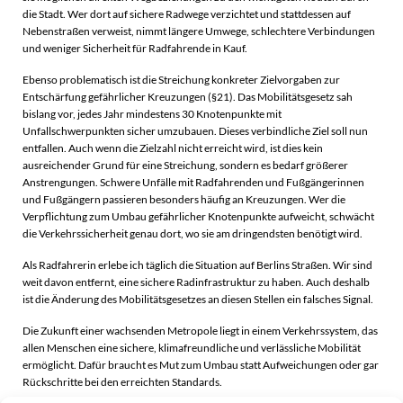
die Stadt. Wer dort auf sichere Radwege verzichtet und stattdessen auf
Nebenstraßen verweist, nimmt längere Umwege, schlechtere Verbindungen
und weniger Sicherheit für Radfahrende in Kauf.
Ebenso problematisch ist die Streichung konkreter Zielvorgaben zur
Entschärfung gefährlicher Kreuzungen (§21). Das Mobilitätsgesetz sah
bislang vor, jedes Jahr mindestens 30 Knotenpunkte mit
Unfallschwerpunkten sicher umzubauen. Dieses verbindliche Ziel soll nun
entfallen. Auch wenn die Zielzahl nicht erreicht wird, ist dies kein
ausreichender Grund für eine Streichung, sondern es bedarf größerer
Anstrengungen. Schwere Unfälle mit Radfahrenden und Fußgängerinnen
und Fußgängern passieren besonders häufig an Kreuzungen. Wer die
Verpflichtung zum Umbau gefährlicher Knotenpunkte aufweicht, schwächt
die Verkehrssicherheit genau dort, wo sie am dringendsten benötigt wird.
Als Radfahrerin erlebe ich täglich die Situation auf Berlins Straßen. Wir sind
weit davon entfernt, eine sichere Radinfrastruktur zu haben. Auch deshalb
ist die Änderung des Mobilitätsgesetzes an diesen Stellen ein falsches Signal.
Die Zukunft einer wachsenden Metropole liegt in einem Verkehrssystem, das
allen Menschen eine sichere, klimafreundliche und verlässliche Mobilität
ermöglicht. Dafür braucht es Mut zum Umbau statt Aufweichungen oder gar
Rückschritte bei den erreichten Standards.