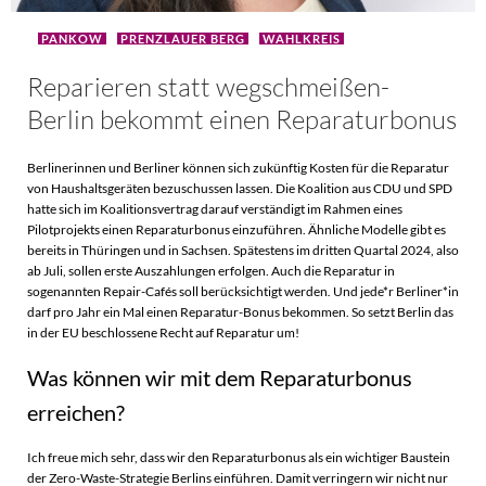
PANKOW
PRENZLAUER BERG
WAHLKREIS
Reparieren statt wegschmeißen-
Berlin bekommt einen Reparaturbonus
Berlinerinnen und Berliner können sich zukünftig Kosten für die Reparatur
von Haushaltsgeräten bezuschussen lassen. Die Koalition aus CDU und SPD
hatte sich im Koalitionsvertrag darauf verständigt im Rahmen eines
Pilotprojekts einen Reparaturbonus einzuführen. Ähnliche Modelle gibt es
bereits in Thüringen und in Sachsen. Spätestens im dritten Quartal 2024, also
ab Juli, sollen erste Auszahlungen erfolgen. Auch die Reparatur in
sogenannten Repair-Cafés soll berücksichtigt werden
.
Und jede*r Berliner*in
darf pro Jahr ein Mal einen Reparatur-Bonus bekommen. So setzt Berlin das
in der EU beschlossene Recht auf Reparatur um!
Was können wir mit dem Reparaturbonus
erreichen?
Ich freue mich sehr, dass wir den Reparaturbonus als ein wichtiger Baustein
der Zero-Waste-Strategie Berlins einführen. Damit verringern wir nicht nur