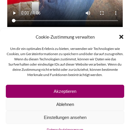
Cookie-Zustimmung verwalten
Beitragsnavigation
Beitragsnavigati
Zurück
Weiter
Um dir ein optimales Erlebnis zu bieten, verwenden wir Technologien wie
Cookies, um Geräteinformationen zu speichern und/oder darauf zuzugreifen.
Wenn du diesen Technologien zustimmst, können wir Daten wie das
Surfverhalten oder eindeutige IDs auf dieser Website verarbeiten. Wenn du
deine Zustimmung nicht erteilst oder zurückziehst, können bestimmte
Merkmale und Funktionen beeinträchtigt werden.
Akzeptieren
© 2026 Linda Vierecke.
Ablehnen
Impressum
Einstellungen ansehen
Datenschutz
Datenschutz
Impressum