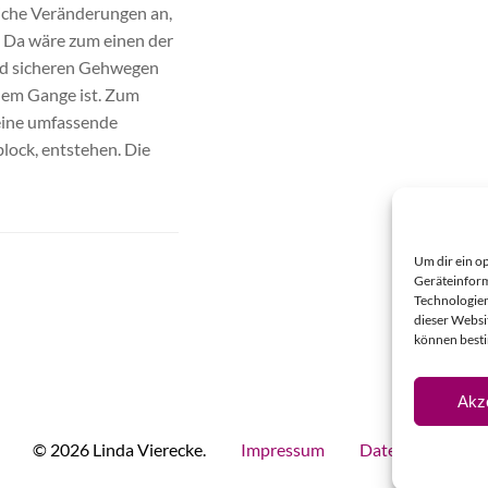
iche Veränderungen an,
. Da wäre zum einen der
nd sicheren Gehwegen
llem Gange ist. Zum
eine umfassende
lock, entstehen. Die
Um dir ein o
Geräteinform
Technologien
dieser Websi
können best
Akz
© 2026 Linda Vierecke.
Impressum
Datenschutz