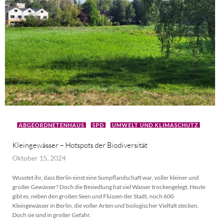
ABGEORDNETENHAUS
SPD
UMWELT UND KLIMASCHUTZ
Kleingewässer – Hotspots der Biodiversität
Oktober 15, 2024
Wusstet ihr, dass Berlin einst eine Sumpflandschaft war, voller kleiner und
großer Gewässer? Doch die Besiedlung hat viel Wasser trockengelegt. Heute
gibt es, neben den großen Seen und Flüssen der Stadt, noch 600
Kleingewässer in Berlin, die voller Arten und biologischer Vielfalt stecken.
Doch sie sind in großer Gefahr.