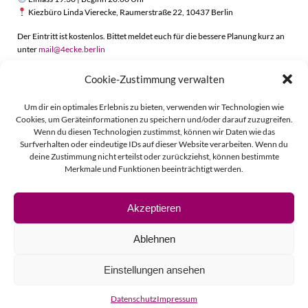
Kiezbüro Linda Vierecke, Raumerstraße 22, 10437 Berlin
Der Eintritt ist kostenlos. Bittet meldet euch für die bessere Planung kurz an
unter
mail@4ecke.berlin
Cookie-Zustimmung verwalten
Beitragsnavigation
Beitragsnavigati
Zurück
Weiter
Um dir ein optimales Erlebnis zu bieten, verwenden wir Technologien wie
Cookies, um Geräteinformationen zu speichern und/oder darauf zuzugreifen.
Wenn du diesen Technologien zustimmst, können wir Daten wie das
Surfverhalten oder eindeutige IDs auf dieser Website verarbeiten. Wenn du
deine Zustimmung nicht erteilst oder zurückziehst, können bestimmte
Merkmale und Funktionen beeinträchtigt werden.
Akzeptieren
© 2026 Linda Vierecke.
Ablehnen
Impressum
Einstellungen ansehen
Datenschutz
Datenschutz
Impressum