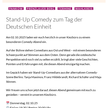
PANKOW
PRENZLAUER BERG
TERMINE
WAHLKREIS
Stand-Up Comedy zum Tag der
Deutschen Einheit
Am 02.10.2025 laden wir euch herzlich in unser Kiezbüro zu einem
besonderen Comedy-Abend ein.
Auf der Bühne stehen Comedians aus Ost und West – mit einem besonderen
Schwerpunkt auf Stimmen aus dem Osten. Denn gerade die ostdeutsche
Perspektive wird noch viel zu selten erzählt, bringt aber viele Geschichten,
Pointen und Erfahrungen mit, die diesen Abend einzigartig machen.
Im Gepäck haben wir Stand-Up-Comedians aus der alternativen Comedy-
Szene Berlins: Tanja Maximov, Franz Hildebrandt, Richard Schäfer und Maja
Stinnen.
Wir freuen uns schon jetzt darauf, diesen Abend gemeinsam mit euch zu
genießen – vereint in unserem Kiezbüro.
Donnerstag, 02.10.25
Einlass 19:30 | Beginn 20:00 Uhr