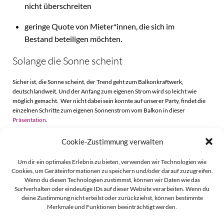
nicht überschreiten
geringe Quote von Mieter*innen, die sich im
Bestand beteiligen möchten.
Solange die Sonne scheint
Sicher ist, die Sonne scheint, der Trend geht zum Balkonkraftwerk,
deutschlandweit. Und der Anfang zum eigenen Strom wird so leicht wie
möglich gemacht. Wer nicht dabei sein konnte auf unserer Party, findet die
einzelnen Schritte zum eigenen Sonnenstrom vom Balkon in dieser
Präsentation
.
Cookie-Zustimmung verwalten
Beitragsnavigation
Beitragsnavigati
Zurück
Weiter
Um dir ein optimales Erlebnis zu bieten, verwenden wir Technologien wie
Cookies, um Geräteinformationen zu speichern und/oder darauf zuzugreifen.
Wenn du diesen Technologien zustimmst, können wir Daten wie das
Surfverhalten oder eindeutige IDs auf dieser Website verarbeiten. Wenn du
deine Zustimmung nicht erteilst oder zurückziehst, können bestimmte
Merkmale und Funktionen beeinträchtigt werden.