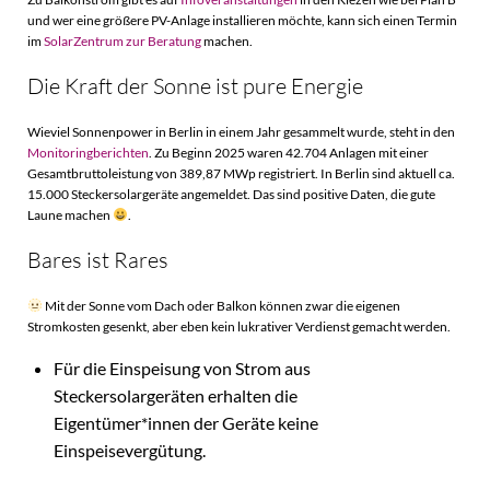
und wer eine größere PV-Anlage installieren möchte, kann sich einen Termin
im
SolarZentrum zur Beratung
machen.
Die Kraft der Sonne ist pure Energie
Wieviel Sonnenpower in Berlin in einem Jahr gesammelt wurde, steht in den
Monitoringberichten
. Zu Beginn 2025 waren 42.704 Anlagen mit einer
Gesamtbruttoleistung von 389,87 MWp registriert. In Berlin sind aktuell ca.
15.000 Steckersolargeräte angemeldet. Das sind positive Daten, die gute
Laune machen
.
Bares ist Rares
Mit der Sonne vom Dach oder Balkon können zwar die eigenen
Stromkosten gesenkt, aber eben kein lukrativer Verdienst gemacht werden.
Für die Einspeisung von Strom aus
Steckersolargeräten erhalten die
Eigentümer*innen der Geräte keine
Einspeisevergütung.