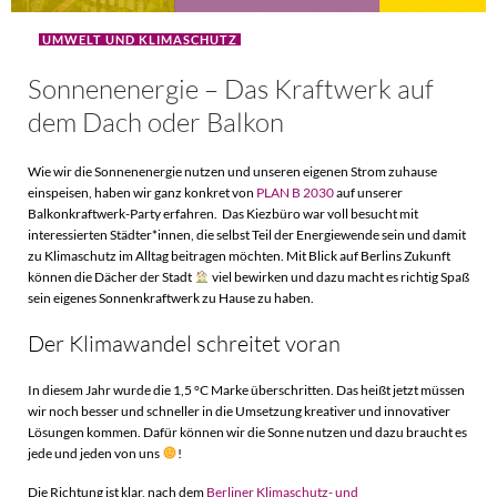
UMWELT UND KLIMASCHUTZ
Sonnenenergie – Das Kraftwerk auf
dem Dach oder Balkon
Wie wir die Sonnenenergie nutzen und unseren eigenen Strom zuhause
einspeisen, haben wir ganz konkret von
PLAN B 2030
auf unserer
Balkonkraftwerk-Party erfahren. Das Kiezbüro war voll besucht mit
interessierten Städter*innen, die selbst Teil der Energiewende sein und damit
zu Klimaschutz im Alltag beitragen möchten. Mit Blick auf Berlins Zukunft
können die Dächer der Stadt
viel bewirken und dazu macht es richtig Spaß
sein eigenes Sonnenkraftwerk zu Hause zu haben.
Der Klimawandel schreitet voran
In diesem Jahr wurde die 1,5 °C Marke überschritten. Das heißt jetzt müssen
wir noch besser und schneller in die Umsetzung kreativer und innovativer
Lösungen kommen. Dafür können wir die Sonne nutzen und dazu braucht es
jede und jeden von uns
!
Die Richtung ist klar, nach dem
Berliner Klimaschutz- und