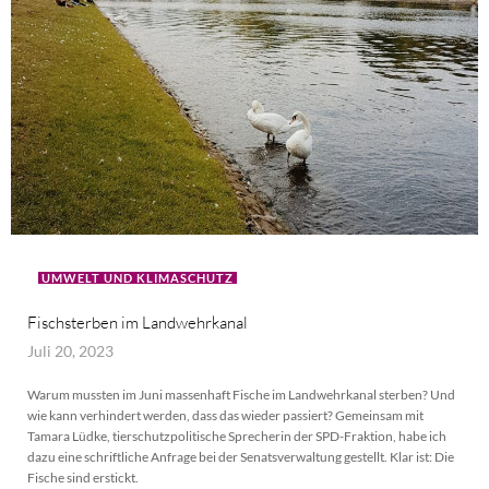
UMWELT UND KLIMASCHUTZ
Fischsterben im Landwehrkanal
Juli 20, 2023
Warum mussten im Juni massenhaft Fische im Landwehrkanal sterben? Und
wie kann verhindert werden, dass das wieder passiert? Gemeinsam mit
Tamara Lüdke, tierschutzpolitische Sprecherin der SPD-Fraktion, habe ich
dazu eine schriftliche Anfrage bei der Senatsverwaltung gestellt. Klar ist: Die
Fische sind erstickt.