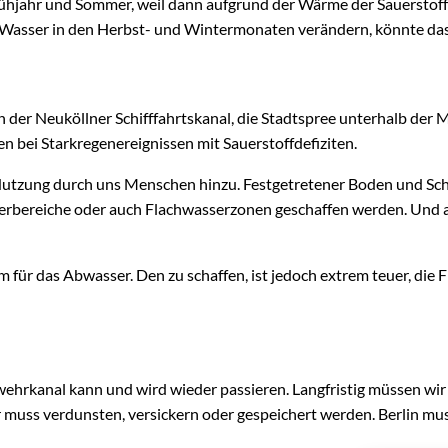
hjahr und Sommer, weil dann aufgrund der Wärme der Sauerstoffgeh
 Wasser in den Herbst- und Wintermonaten verändern, könnte das
h der Neuköllner Schifffahrtskanal, die Stadtspree unterhalb der
n bei Starkregenereignissen mit Sauerstoffdefiziten.
tzung durch uns Menschen hinzu. Festgetretener Boden und Schm
 Uferbereiche oder auch Flachwasserzonen geschaffen werden. Un
m für das Abwasser. Den zu schaffen, ist jedoch extrem teuer, die
ndwehrkanal kann und wird wieder passieren. Langfristig müssen w
r muss verdunsten, versickern oder gespeichert werden. Berlin 