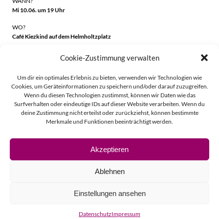
WANN?
Mi 10.06. um 19 Uhr
WO?
Café Kiezkind
auf dem Helmholtzplatz
Cookie-Zustimmung verwalten
Beitragsnavigation
Beitragsnavigati
Zurück
Weiter
Um dir ein optimales Erlebnis zu bieten, verwenden wir Technologien wie
Cookies, um Geräteinformationen zu speichern und/oder darauf zuzugreifen.
Wenn du diesen Technologien zustimmst, können wir Daten wie das
Surfverhalten oder eindeutige IDs auf dieser Website verarbeiten. Wenn du
deine Zustimmung nicht erteilst oder zurückziehst, können bestimmte
Merkmale und Funktionen beeinträchtigt werden.
Akzeptieren
© 2026 Linda Vierecke.
Ablehnen
Impressum
Einstellungen ansehen
Datenschutz
Datenschutz
Impressum