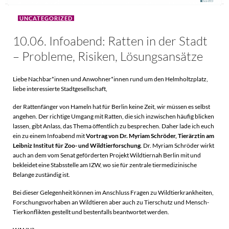
UNCATEGORIZED
10.06. Infoabend: Ratten in der Stadt
– Probleme, Risiken, Lösungsansätze
Liebe Nachbar*innen und Anwohner*innen rund um den Helmholtzplatz,
liebe interessierte Stadtgesellschaft,
der Rattenfänger von Hameln hat für Berlin keine Zeit, wir müssen es selbst
angehen. Der richtige Umgang mit Ratten, die sich inzwischen häufig blicken
lassen, gibt Anlass, das Thema öffentlich zu besprechen. Daher lade ich euch
ein zu einem Infoabend mit
Vortrag von Dr. Myriam Schröder,
Tierärztin am
Leibniz Institut für Zoo- und Wildtierforschung
. Dr. Myriam Schröder wirkt
auch an dem vom Senat geförderten Projekt Wildtiernah Berlin mit und
bekleidet eine Stabsstelle am IZW, wo sie für zentrale tiermedizinische
Belange zuständig ist.
Bei dieser Gelegenheit können im Anschluss Fragen zu Wildtierkrankheiten,
Forschungsvorhaben an Wildtieren aber auch zu Tierschutz und Mensch-
Tierkonflikten gestellt und bestenfalls beantwortet werden.